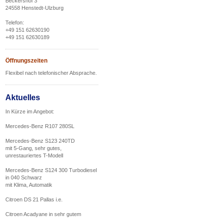
Beckershof 3
24558 Henstedt-Ulzburg
Telefon:
+49 151 62630190
+49 151 62630189
Öffnungszeiten
Flexibel nach telefonischer Absprache.
Aktuelles
In Kürze im Angebot:
Mercedes-Benz R107 280SL
Mercedes-Benz S123 240TD
mit 5-Gang, sehr gutes,
unrestauriertes T-Modell
Mercedes-Benz S124 300 Turbodiesel
in 040 Schwarz
mit Klima, Automatik
Citroen DS 21 Pallas i.e.
Citroen Acadyane in sehr gutem